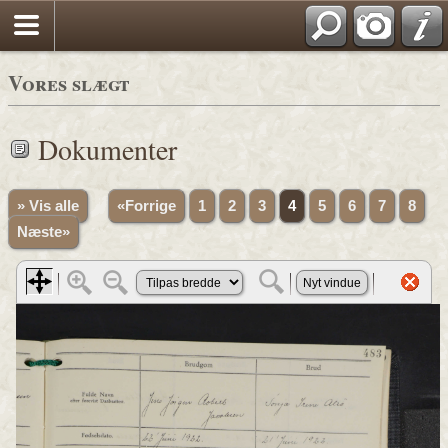
Vores slægt
Dokumenter
» Vis alle
«Forrige
1
2
3
4
5
6
7
8
Næste»