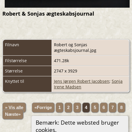
Robert & Sonjas ægteskabsjournal
Filnavn
Robert og Sonjas
ægteskabsjournal.jpg
Filstørrelse
471.28k
Størrelse
2747 x 3929
Knyttet til
Jens Jørgen Robert Jacobsen
;
Sonja
Irene Madsen
» Vis alle
«Forrige
1
2
3
4
5
6
7
8
Næste»
Bemærk: Dette websted bruger
cookies.