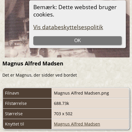
Magnus Alfred Madsen
Det er Magnus, der sidder ved bordet
Filnavn
Magnus Alfred Madsen.png
Filstørrelse
688.73k
Størrelse
703 x 502
Knyttet til
Magnus Alfred Madsen