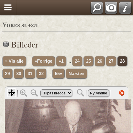
Vores slægt
Billeder
» Vis alle
«Forrige
«1
...
24
25
26
27
28
29
30
31
32
...
55»
Næste»