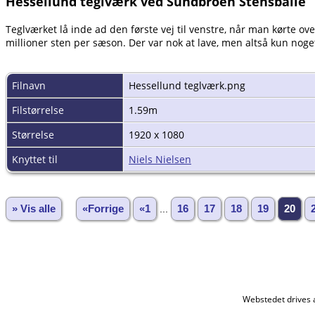
Hessellund teglværk ved Sundbroen Stensballe
Teglværket lå inde ad den første vej til venstre, når man kørte o
millioner sten per sæson. Der var nok at lave, men altså kun noget a
Filnavn
Hessellund teglværk.png
Filstørrelse
1.59m
Størrelse
1920 x 1080
Knyttet til
Niels Nielsen
» Vis alle
«Forrige
«1
...
16
17
18
19
20
Webstedet drives 