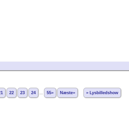
21
22
23
24
...
55»
Næste»
» Lysbilledshow