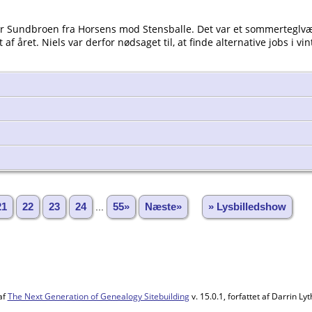
ver Sundbroen fra Horsens mod Stensballe. Det var et sommerteglværk
f året. Niels var derfor nødsaget til, at finde alternative jobs i vin
21
22
23
24
...
55»
Næste»
» Lysbilledshow
af
The Next Generation of Genealogy Sitebuilding
v. 15.0.1, forfattet af Darrin L