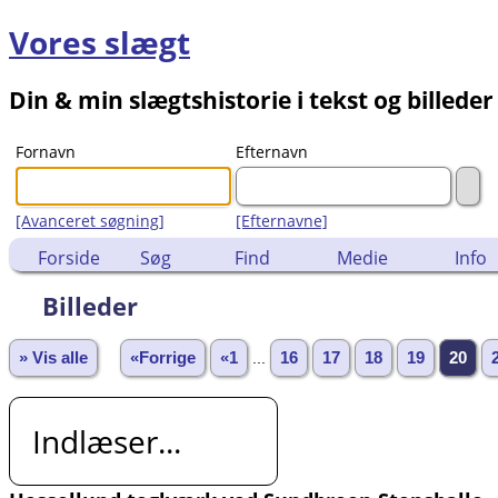
Vores slægt
Din & min slægtshistorie i tekst og billeder
Fornavn
Efternavn
[Avanceret søgning]
[Efternavne]
Forside
Søg
Find
Medie
Info
Billeder
» Vis alle
«Forrige
«1
...
16
17
18
19
20
Indlæser...