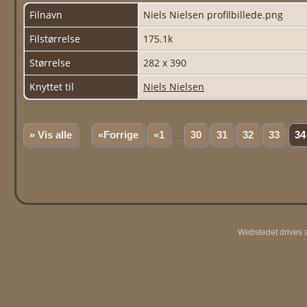
Filnavn
Niels Nielsen profilbillede.png
Filstørrelse
175.1k
Størrelse
282 x 390
Knyttet til
Niels Nielsen
» Vis alle
«Forrige
«1
...
30
31
32
33
34
Webstedet drives 