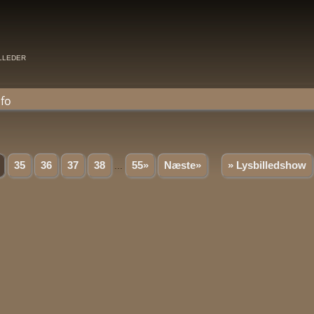
illeder
nfo
35
36
37
38
...
55»
Næste»
» Lysbilledshow