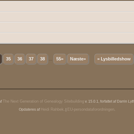
35
36
37
38
...
55»
Næste»
» Lysbilledshow
The Next Generation of Genealogy Sitebuilding
af
v. 15.0.1, forfattet af Darrin 
Heidi Rahbek
EU-persondataforordningen
Opdateres af
. |
.