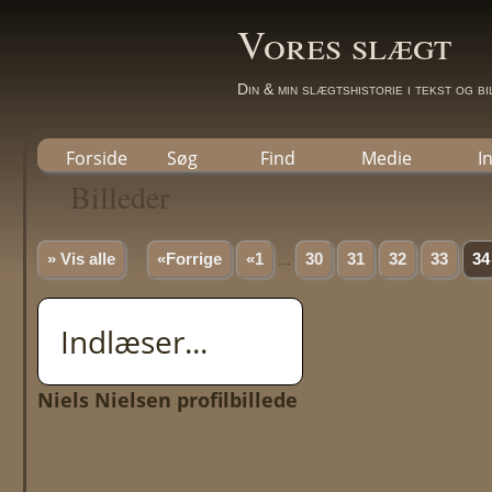
Vores slægt
Din & min slægtshistorie i tekst og b
Forside
Søg
Find
Medie
I
Billeder
» Vis alle
«Forrige
«1
...
30
31
32
33
34
Indlæser...
Niels Nielsen profilbillede