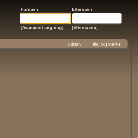
Fornavn
Efternavn
[Avanceret søgning]
[Efternavne]
Udskriv
Tilføj bogmærke