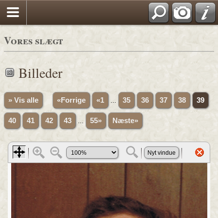
Vores slægt
Billeder
» Vis alle
«Forrige
«1
...
35
36
37
38
39
40
41
42
43
...
55»
Næste»