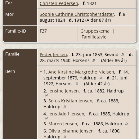
Far
Christen Pedersen
,
f.
1821
Mor
Sophie Cathrine Christophersdatter
,
f.
8.
august 1824
d.
1912 (Alder 87 år)
Familie-ID
F37
Gruppeskema
|
Familietavle
Familie
Peder Jensen
,
f.
23. juni 1853, Søvind
d.
28. marts 1940, Horsens
(Alder 86 år)
Børn
+
1.
Ane Kirstine Margrethe Nielsen
,
f.
14.
september 1879, Haldrup
d.
21. juni
1922, Horsens
(Alder 42 år)
2.
Jensine Jensen
,
f.
ca. 1882, Haldrup
3.
Sofus Kristian Jensen
,
f.
ca. 1883,
Haldrup
4.
Jens Adolf Jensen
,
f.
ca. 1885, Haldrup
5.
Maren Jensen
,
f.
ca. 1886, Haldrup
6.
Olivia Johanne Jensen
,
f.
ca. 1890,
Haldrup