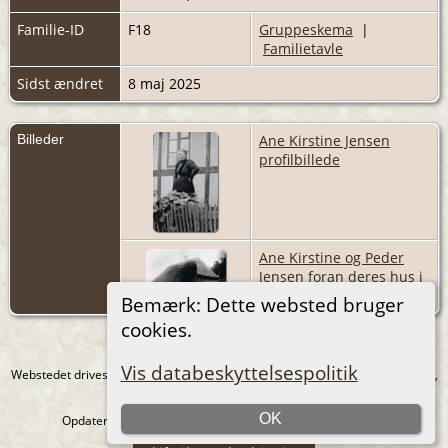
Familie-ID
F18
Gruppeskema
|
Familietavle
Sidst ændret
8 maj 2025
Billeder
Ane Kirstine Jensen
profilbillede
Ane Kirstine og Peder
Jensen foran deres hus i
Haldrup
Bemærk: Dette websted bruger
cookies.
Vis databeskyttelsespolitik
Webstedet drives af
The Next Generation of Genealogy Sitebuilding
v. 15.0.1,
forfattet af Darrin Lythgoe © 2001-2026.
OK
Opdateres af
Heidi Rahbek
. |
EU-persondataforordningen
.