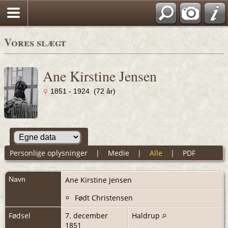
Vores slægt
Ane Kirstine Jensen
1851 - 1924 (72 år)
Personlige oplysninger
|
Medie
|
Alle
|
PDF
Navn
Ane Kirstine
Jensen
Født Christensen
Fødsel
7. december
Haldrup
1851