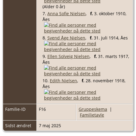
(Alder 0 år)
7.
Anna Sofie Nielsen
,
f.
3. oktober 1910,
Åes
8.
Svend Åge Nielsen
,
f.
31. juli 1914, Åes
9.
Ellen Solveig Nielsen
,
f.
31. marts 1917,
Åes
10.
Edith Nielsen
,
f.
28. november 1918,
Åes
Familie-ID
F16
Gruppeskema
|
Familietavle
Sidst ændret
7 maj 2025