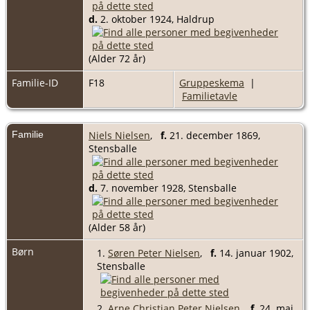
d.
2. oktober 1924, Haldrup
(Alder 72 år)
Familie-ID
F18
Gruppeskema
|
Familietavle
Familie
Niels Nielsen
,
f.
21. december 1869,
Stensballe
d.
7. november 1928, Stensballe
(Alder 58 år)
Børn
1.
Søren Peter Nielsen
,
f.
14. januar 1902,
Stensballe
2.
Arne Christian Peter Nielsen
,
f.
24. maj