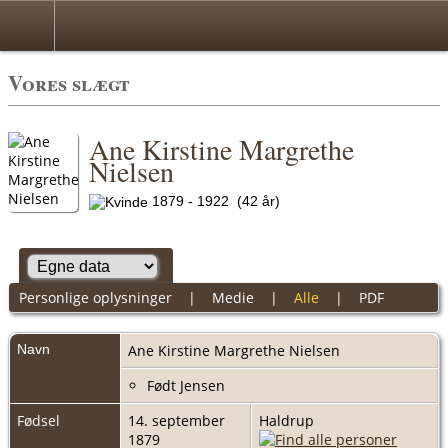
Vores slægt
Ane Kirstine Margrethe
Nielsen
1879 - 1922 (42 år)
Personlige oplysninger
|
Medie
|
Alle
|
PDF
Navn
Ane Kirstine Margrethe
Nielsen
Født Jensen
Fødsel
14. september
Haldrup
1879