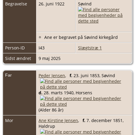
Begravelse
26. juni 1922
Søvind
Ane er begravet på Søvind kirkegård
Person-ID
I43
Slægtstræ 1
Sidst ændret
9 maj 2025
Far
Peder Jensen
,
f.
23. juni 1853, Søvind
d.
28. marts 1940, Horsens
(Alder 86 år)
Mor
Ane Kirstine Jensen
,
f.
7. december 1851,
Haldrup