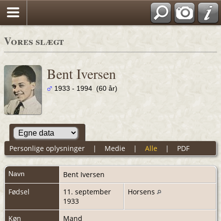
Vores slægt
Bent Iversen
1933 - 1994 (60 år)
Personlige oplysninger
|
Medie
|
Alle
|
PDF
Navn
Bent
Iversen
Fødsel
11. september
Horsens
1933
Køn
Mand