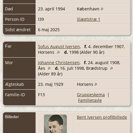
Død
23. april 1994
København
Person-ID
I39
Slægtstræ 1
Sidst ændret
6 maj 2025
Far
Sofus August Iversen
,
f.
4. december 1907,
Horsens
d.
1998 (Alder 90 år)
Mor
Johanne Christensen
,
f.
24. august 1908,
Åes
d.
16. juli 1998, Brædstrup
(Alder 89 år)
Ægteskab
23. maj 1929
Horsens
Familie-ID
F13
Gruppeskema
|
Familietavle
Billeder
Bent Iversen profilbillede