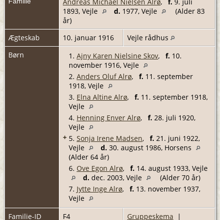
Familie
Andreas Michael Nielsen Alrø
,
f.
9. juli
1893, Vejle
d.
1977, Vejle
(Alder 83
år)
Ægteskab
10. januar 1916
Vejle rådhus
Børn
1.
Ajny Karen Nielsine Skov
,
f.
10.
november 1916, Vejle
2.
Anders Oluf Alrø
,
f.
11. september
1918, Vejle
3.
Elna Altine Alrø
,
f.
11. september 1918,
Vejle
4.
Henning Enver Alrø
,
f.
28. juli 1920,
Vejle
+
5.
Sonja Irene Madsen
,
f.
21. juni 1922,
Vejle
d.
30. august 1986, Horsens
(Alder 64 år)
6.
Ove Egon Alrø
,
f.
14. august 1933, Vejle
d.
dec. 2003, Vejle
(Alder 70 år)
7.
Jytte Inge Alrø
,
f.
13. november 1937,
Vejle
Familie-ID
F4
Gruppeskema
|