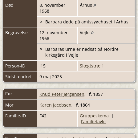
Død
8. november
Århus
1968
Barbara døde på amtssygehuset i Århus
Begravelse
12. november
Vejle
1968
Barbaras urne er nedsat på Nordre
kirkegård i Vejle
Person-ID
I15
Slægtstræ 1
Sidst ændret
9 maj 2025
Far
Knud Peter Jørgensen
,
f.
1857
Mor
Karen Jacobsen
,
f.
1864
Familie-ID
F42
Gruppeskema
|
Familietavle