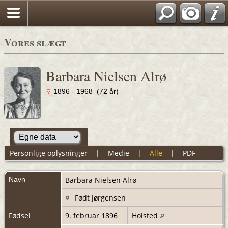
Vores slægt
Barbara Nielsen Alrø
1896 - 1968 (72 år)
Personlige oplysninger
|
Medie
|
Alle
|
PDF
Navn
Barbara Nielsen
Alrø
Født Jørgensen
Fødsel
9. februar 1896
Holsted