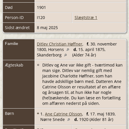
Død
1901
Person-ID
I120
Slægtstræ 1
Sidst ændret
8 maj 2025
Familie
Ditlev Christian Høffner
,
f.
30. november
1800, Horsens
d.
15. april 1875,
Skanderborg
(Alder 74 år)
Ægteskab
Ditlev og Ane var ikke gift - tværtimod kan
man sige. Ditlev var nemlig gift med
Jacobine Charlotte Høffner, som han
havde adskillige børn med. Datteren Ane
Catrine Olsson er resultatet af en affære
og årsagen til, at hun ikke har nogle
(hel)søskende. Du kan læse en fortælling
om affæren nederst på siden.
Børn
+
1.
Ane Catrine Olsson
,
f.
17. maj 1839,
Nørre Snede
d.
1920 (Alder 81 år)