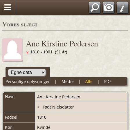
Vores slægt
Ane Kirstine Pedersen
1810 - 1901 (91 år)
Personlige oplysninger
|
Medie
|
Alle
|
PDF
Navn
Ane Kirstine
Pedersen
Født Nielsdatter
Fødsel
1810
Køn
Kvinde