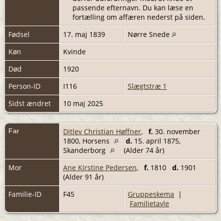
passende efternavn. Du kan læse en
fortælling om affæren nederst på siden.
Fødsel
17. maj 1839
Nørre Snede
Køn
Kvinde
Død
1920
Person-ID
I116
Slægtstræ 1
Sidst ændret
10 maj 2025
Far
Ditlev Christian Høffner
,
f.
30. november
1800, Horsens
d.
15. april 1875,
Skanderborg
(Alder 74 år)
Mor
Ane Kirstine Pedersen
,
f.
1810
d.
1901
(Alder 91 år)
Familie-ID
F45
Gruppeskema
|
Familietavle