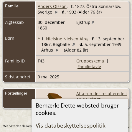
Familie
Anders Olsson
,
f.
1827, Östra Sönnarslöv,
Sverige
d.
1903 (Alder 76 år)
Ægteskab
30. december
Ejstrup
1860
Børn
+
1.
Nielsine Nielsen Alrø
,
f.
13. september
1867, Bøgballe
d.
5. september 1949,
Århus
(Alder 82 år)
Familie-ID
F43
Gruppeskema
|
Familietavle
Sidst ændret
9 maj 2025
Fortællinger
Affæren der resulterede i
en hel slægt
Bemærk: Dette websted bruger
cookies.
Vis databeskyttelsespolitik
Webstedet drives af
The Next Generation of Genealogy Sitebuilding
v. 15.0.1,
forfattet af Darrin Lythgoe © 2001-2026.