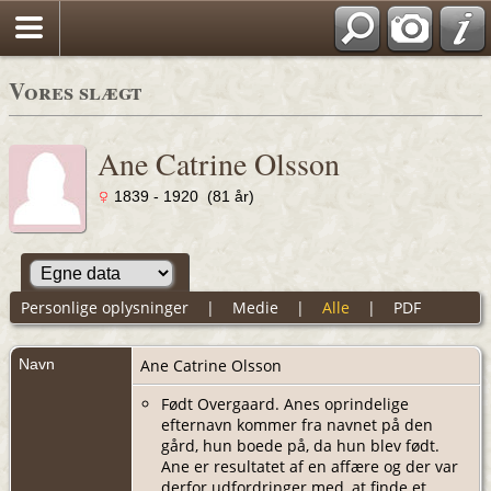
Vores slægt
Ane Catrine Olsson
1839 - 1920 (81 år)
Personlige oplysninger
|
Medie
|
Alle
|
PDF
Navn
Ane Catrine
Olsson
Født Overgaard. Anes oprindelige
efternavn kommer fra navnet på den
gård, hun boede på, da hun blev født.
Ane er resultatet af en affære og der var
derfor udfordringer med, at finde et