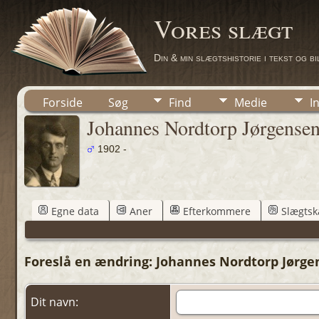
Vores slægt
Din & min slægtshistorie i tekst og b
Forside
Søg
Find
Medie
I
Johannes Nordtorp Jørgensen
1902 -
Egne data
Aner
Efterkommere
Slægtsk
Foreslå en ændring: Johannes Nordtorp Jørgen
Dit navn: