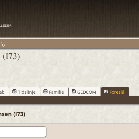
illeder
nfo
 (I73)
ab
Tidslinje
Familie
GEDCOM
Foreslå
sen (I73)