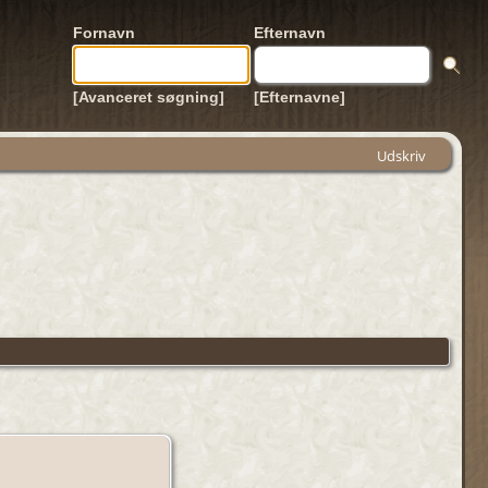
Fornavn
Efternavn
[Avanceret søgning]
[Efternavne]
Udskriv